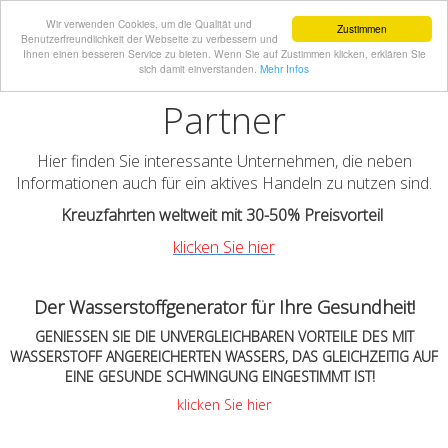
Wir verwenden Cookies, um die Qualität und
Zustimmen
Benutzerfreundlichkeit der Webseite zu verbessern und
Ihnen einen besseren Service zu bieten. Wenn Sie auf Zustimmen klicken, erklären Sie
sich damit einverstanden.
Mehr Infos
Partner
Hier finden Sie interessante Unternehmen, die neben
Informationen auch für ein aktives Handeln zu nutzen sind.
Kreuzfahrten weltweit mit 30-50% Preisvorteil
klicken Sie hier
Der Wasserstoffgenerator für Ihre Gesundheit!
GENIESSEN SIE DIE UNVERGLEICHBAREN VORTEILE DES MIT
WASSERSTOFF ANGEREICHERTEN WASSERS, DAS GLEICHZEITIG AUF
EINE GESUNDE SCHWINGUNG EINGESTIMMT IST!
klicken Sie hier